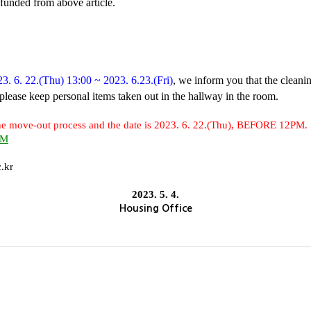
funded from above article.
3. 6. 22.(Thu) 13:00 ~ 2023. 6.23.(Fri)
, we inform you that the cleanin
please keep personal items taken out in the hallway in the room.
he move-out process and the date is
2023. 6. 22.(Thu), BEFORE 12PM
.
PM
.kr
2023. 5. 4.
Housing Office