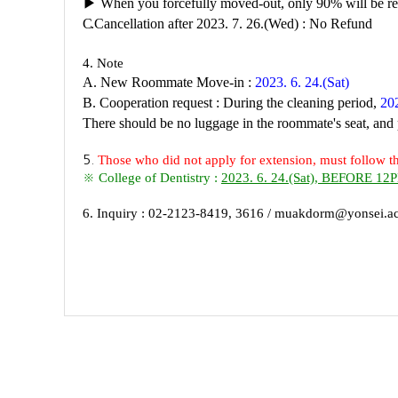
▶
When you forcefully moved-out, only 90% will be re
C.
Cancellation after 2023. 7. 26.(Wed) : No Refund
4. Note
A. New Roommate Move-in :
2023. 6. 24.(Sat)
B. Cooperation request
: During the cleaning period,
202
There should be no luggage in the roommate's seat, and 
5.
Those who did not apply for extension, must follow t
※
College of Dentistry :
2023. 6. 24.(Sat), BEFORE 12
6. Inquiry : 02-2123-8419, 3616 / muakdorm@yonsei.ac