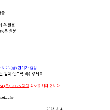
환불
제 후 환불
0%
를 환불
 6. 23.(
금
)
관계자 출입
는 짐이 없도록 비워주세요
.
24.(
토
)
낮
12
시까지
퇴사를 해야 합니다
.
ei.ac.kr
2023. 5. 4.