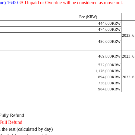
Tue) 16:00
※
Unpaid or Overdue will be considered as move out.
Fee (KRW)
444,000KRW
474,000KRW
2023. 6
486,000KRW
469,800KRW
2023. 6.
522,000KRW
1,176,000KRW
894,000KRW
2023. 6
756,000KRW
984,000KRW
 Fully Refund
Full Refund
he rest (calculated by day)