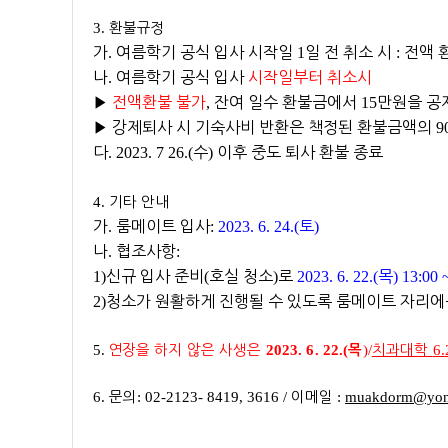
3.
환불규정
가
.
여름학기 공식 입사 시작일
1
일 전 취소 시
:
전액 
나
.
여름학기 공식 입사
시작일부터 취소시
▶
전액환불 불가
,
잔여 일수 환불금에서
15
만원을 공
▶
강제퇴사 시 기숙사비 반환은 책정된 환불금액의
9
다
. 2023. 7 26.(
수
)
이후 중도 퇴사 환불 종료
4.
기타 안내
가
.
룸메이트 입사
:
2023. 6. 24.(
토
)
나
.
협조사항
:
1)
신규 입사 준비
(
호실 청소
)
로
2023. 6. 22.(
목
) 13:00 ~
2)
청소가 원활하게 진행될 수 있도록 룸메이트 자리에
5.
연
장을 하지 않은 사생은
2023. 6. 22.(
)/
치과대학
6.
목
6.
문의
: 02-2123- 8419, 3616 /
이메일
:
muakdorm@yons