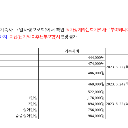
기숙사
→
입사정보조회
]
에서 확인
※
가상계좌는 학기별 새로 부여되니
까지
_
미납
(
납기일
이후 납부포함
)
시
연장 불가
기숙사비
444,000
원
474,000
원
2023. 6. 22.(
486,000
원
469,800
2023. 6. 24.(
원
522,000
원
1
1,176,000
인실
원
2
894,000
2023. 6. 22.(
인실
원
756,000
장애인실
원
984,000
중증장애인실
원