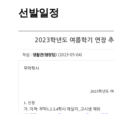
선발일정
2023학년도 여름학기 연장 추가 신청 
작성 :
생활관(행정팀)
(2023-05-04)
무악학사
2023
학년도 
1.
신청
가
.
자격
:
무악
1.2.3.4
학사 재실자
_
고시생 제외