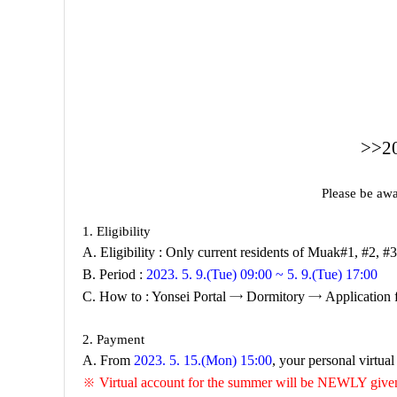
>>2
Please be aw
1. Eligibility
A. Eligibility : Only current residents of Muak#1, #2,
B. Period :
2023. 5. 9.(Tue) 09:00 ~ 5. 9.(Tue) 17:00
C. How to : Yonsei Portal
→
Dormitory
→
Application 
2. Payment
A. From
2023. 5. 15.(Mon) 15:00
, your personal virtua
※
Virtual account for the summer will be NEWLY give