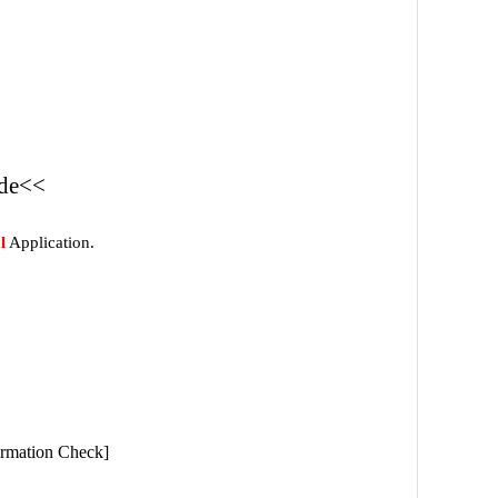
ide<<
l
Application.
ormation Check]