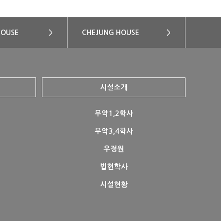
HOUSE
>
CHEJUNG HOUSE
>
시설소개
무악1,2학사
무악3,4학사
우정원
법현학사
시설현황