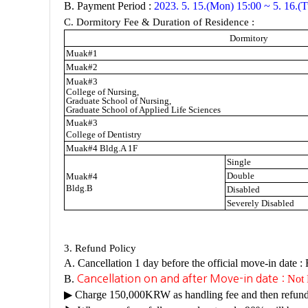
B. Payment Period :
2023. 5. 15.(Mon) 15:00 ~ 5. 16.(
C. Dormitory Fee & Duration of Residence :
Dormitory
Muak#1
Muak#2
Muak#3
College of Nursing,
Graduate School of Nursing,
Graduate School of Applied Life Sciences
Muak#3
College of Dentistry
Muak#4 Bldg.A 1F
Single
Double
Muak#4
Bldg.B
Disabled
Severely Disabled
3. Refund Policy
A. Cancellation 1 day before the official move-in date :
B.
Cancellation on and after Move-in date :
Not 
▶ Charge
150,000KRW as handling fee and then refund t