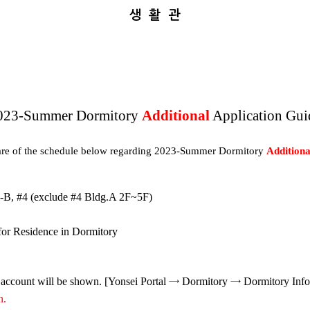
생
활
관
023-Summer Dormitory
Additional
Application Gu
are of the schedule below regarding 2023-Summer Dormitory
Additiona
 #3-B, #4 (exclude #4 Bldg.A 2F~5F)
for Residence in Dormitory
l account will be shown.
[Yonsei Portal
→
Dormitory
→
Dormitory Inf
n.