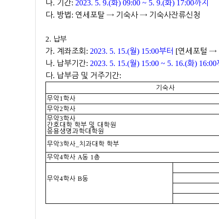
나
.
기간
:
2023. 5. 9.(
화
) 09:00 ~ 5. 9.(
화
) 17:00
까지
다
.
방법
:
연세포탈
→
기숙사
→
기숙사잔류신청
2.
납부
가
.
계좌조회
:
2023. 5. 15.(
월
) 15:00
부터
[
연세포털
→
나
.
납부기간
:
2023. 5. 15.(
월
) 15:00 ~ 5. 16.(
화
) 16:00
다
.
납부금 및 거주기간
:
기숙사
1
무악
학사
2
무악
학사
3
무악
학사
간호대학 학부 및 대학원
응용생명과학대학원
3
_
무악
학사
치과대학 학부
4
A
1
무악
학사
동
층
4
B
무악
학사
동