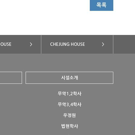
목록
HOUSE
>
CHEJUNG HOUSE
>
시설소개
무악1,2학사
무악3,4학사
우정원
법현학사